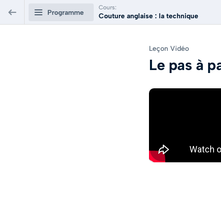
Cours:
Programme
Couture anglaise : la technique
Couture anglaise : la technique
Leçon Vidéo
Le pas à p
Comment faire une couture anglaise ?
0/2
C'est quoi la couture anglaise ?
2 minutes
APERÇU
Le pas à pas vidéo de la couture anglaise
3 minutes
APERÇU