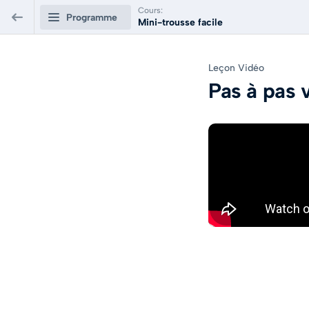
Cours:
Programme
Mini-trousse facile
Mini-trousse facile
Leçon Vidéo
Pas à pas 
Créer une mini-trousse
0/2
Liste du matériel 🪡
2 minutes
APERÇU
Pas à pas vidéo
5 minutes
APERÇU