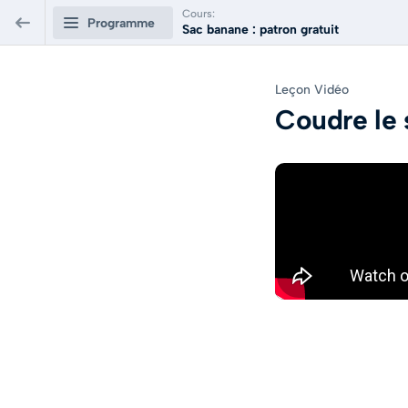
Cours:
Programme
Sac banane : patron gratuit
Sac banane : patron gratuit
Leçon Vidéo
Coudre le
Matériel & plan de coupe 🧵
0/2
Pas à pas vidéo 🎥
0/1
Coudre le sac banane
17 minutes
APERÇU