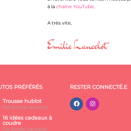
à la
chaîne YouTube
.
A très vite,
Emilie Lancelot
UTOS PRÉFÉRÉS
RESTER CONNECTÉ.E
Trousse hublot
Par Emilie Lancelot
16 idées cadeaux à
coudre
Par Emilie Lancelot