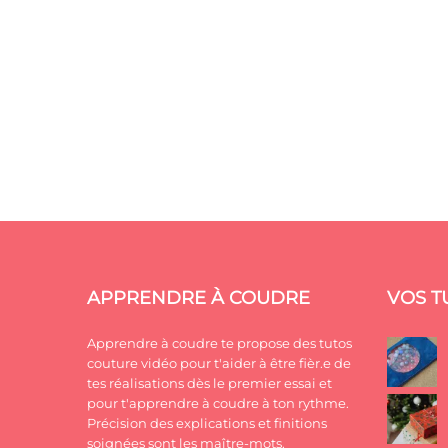
APPRENDRE À COUDRE
VOS T
Apprendre à coudre te propose des tutos
couture vidéo pour t'aider à être fièr.e de
tes réalisations dès le premier essai et
pour t'apprendre à coudre à ton rythme.
Précision des explications et finitions
soignées sont les maître-mots.