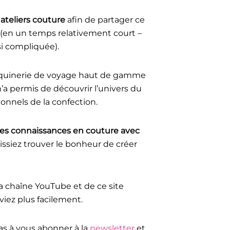
s
ateliers couture
afin de partager ce
e (en un temps relativement court –
si compliquée).
aroquinerie de voyage haut de gamme
’a permis de découvrir l’univers du
sionnels de la confection.
es connaissances en couture avec
ssiez trouver le bonheur de créer
a chaîne YouTube et de ce site
viez plus facilement.
pas à vous abonner à la
newsletter
et