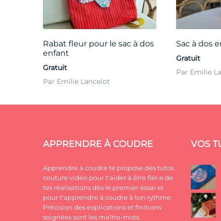
Rabat fleur pour le sac à dos
Sac à dos e
enfant
Gratuit
Gratuit
Par Emilie L
Par Emilie Lancelot
APPRENDRE À COUDRE
VOS T
Apprendre à coudre te propose des tutos
couture vidéo pour t'aider à être fièr.e de
tes réalisations dès le premier essai et
pour t'apprendre à coudre à ton rythme.
Précision des explications et finitions
soignées sont les maître-mots.