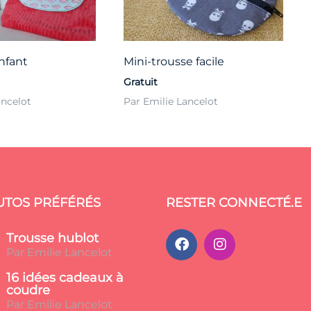
nfant
Mini-trousse facile
Gratuit
ancelot
Par Emilie Lancelot
UTOS PRÉFÉRÉS
RESTER CONNECTÉ.E
Trousse hublot
Par Emilie Lancelot
16 idées cadeaux à
coudre
Par Emilie Lancelot