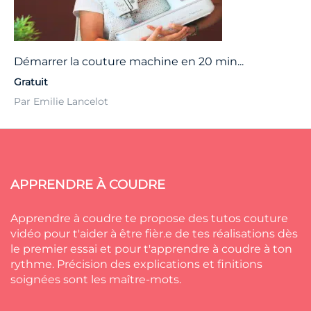
Démarrer la couture machine en 20 min...
Gratuit
Par Emilie Lancelot
APPRENDRE À COUDRE
Apprendre à coudre te propose des tutos couture
vidéo pour t'aider à être fièr.e de tes réalisations dès
le premier essai et pour t'apprendre à coudre à ton
rythme. Précision des explications et finitions
soignées sont les maître-mots.