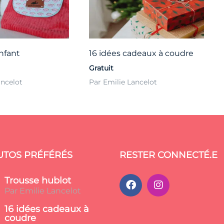
nfant
16 idées cadeaux à coudre
Gratuit
ancelot
Par Emilie Lancelot
UTOS PRÉFÉRÉS
RESTER CONNECTÉ.E
Trousse hublot
Par Emilie Lancelot
16 idées cadeaux à
coudre