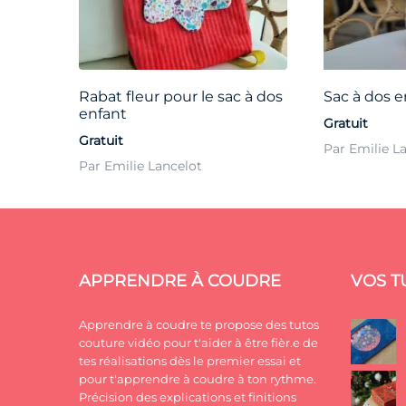
Rabat fleur pour le sac à dos
Sac à dos e
enfant
Gratuit
Gratuit
Par Emilie L
Par Emilie Lancelot
APPRENDRE À COUDRE
VOS T
Apprendre à coudre te propose des tutos
couture vidéo pour t'aider à être fièr.e de
tes réalisations dès le premier essai et
pour t'apprendre à coudre à ton rythme.
Précision des explications et finitions