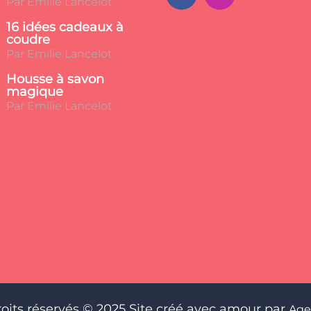
Par Emilie Lancelot
16 idées cadeaux à
coudre
Par Emilie Lancelot
Housse à savon
magique
Par Emilie Lancelot
roits réservés © 2025 Site créé avec amour par
Age