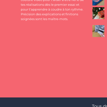
tes réalisations dès le premier essai et
pour t'apprendre à coudre à ton rythme.
Précision des explications et finitions
soignées sont les maître-mots.
Tous d