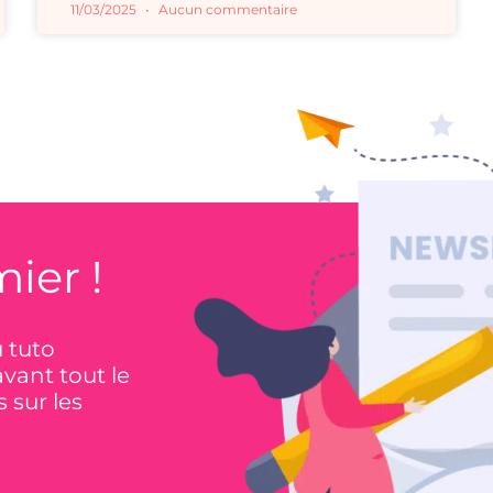
11/03/2025
Aucun commentaire
ier !
u tuto
avant tout le
 sur les