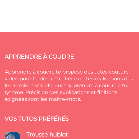
APPRENDRE À COUDRE
Apprendre à coudre te propose des tutos couture
vidéo pour t'aider à être fièr.e de tes réalisations dès
le premier essai et pour t'apprendre à coudre à ton
rythme. Précision des explications et finitions
soignées sont les maître-mots.
VOS TUTOS PRÉFÉRÉS
Trousse hublot