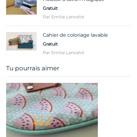
Gratuit
Par Emilie Lancelot
Cahier de coloriage lavable
Gratuit
Par Emilie Lancelot
Tu pourrais aimer