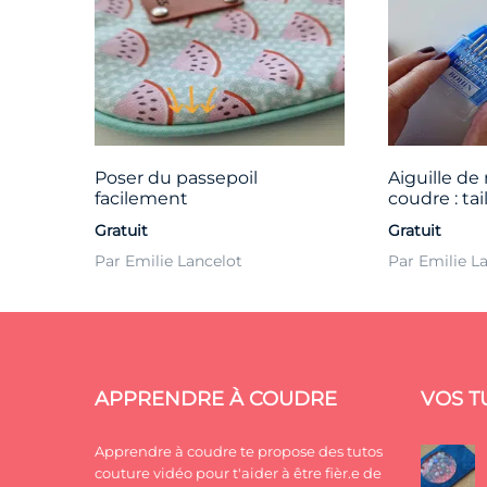
Poser du passepoil
Aiguille de
facilement
coudre : taill
Gratuit
Gratuit
Par Emilie Lancelot
Par Emilie L
APPRENDRE À COUDRE
VOS T
Apprendre à coudre te propose des tutos
couture vidéo pour t'aider à être fièr.e de