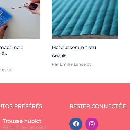
 machine à
Matelasser un tissu
e...
Gratuit
Par Emilie Lancelot
ancelot
UTOS PRÉFÉRÉS
RESTER CONNECTÉ.E
Trousse hublot
Par Emilie Lancelot