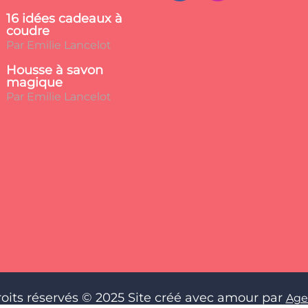
16 idées cadeaux à
coudre
Par Emilie Lancelot
Housse à savon
magique
Par Emilie Lancelot
roits réservés © 2025 Site créé avec amour par
Age