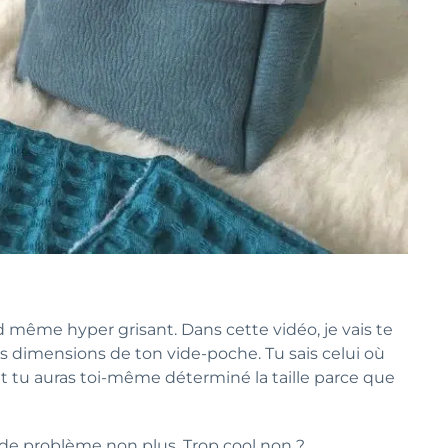
d même hyper grisant. Dans cette vidéo, je vais te
imensions de ton vide-poche. Tu sais celui où
nt tu auras toi-même déterminé la taille parce que
s de problème non plus. Trop cool non ?