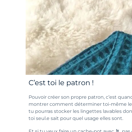
C’est toi le patron !
Pouvoir créer son propre patron, c’est quan
montrer comment déterminer toi-même les d
tu pourras stocker les lingettes lavables do
toi seul.e sait pour quel usage elles sont.
Et si tu veux faire un cache-pot avec 🪴, pa