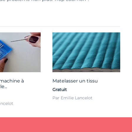
 machine à
Matelasser un tissu
e...
Gratuit
Par Emilie Lancelot
ancelot