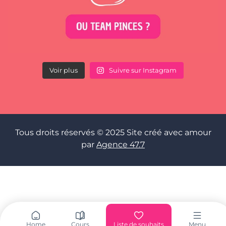
Voir plus
Suivre sur Instagram
Tous droits réservés © 2025 Site créé avec amour
par
Agence 47.7
Home
Cours
Liste de souhaits
Menu