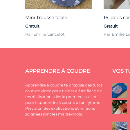
Mini-trousse facile
16 idées c
Gratuit
Gratuit
Par Emilie Lancelot
Par Emilie L
APPRENDRE À COUDRE
VOS T
Apprendre à coudre te propose des tutos
couture vidéo pour t'aider à être fièr.e de
tes réalisations dès le premier essai et
pour t'apprendre à coudre à ton rythme.
Précision des explications et finitions
soignées sont les maître-mots.