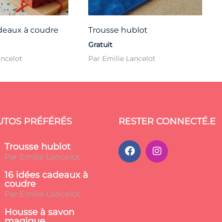
adeaux à coudre
Trousse hublot
Gratuit
ancelot
Par Emilie Lancelot
UTOS PRÉFÉRÉS
RESTER CONNECTÉ.E
Trousse hublot
Par Emilie Lancelot
16 idées cadeaux à
coudre
Par Emilie Lancelot
Housse à savon
magique