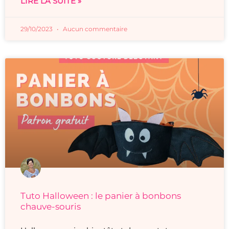
LIRE LA SUITE »
29/10/2023
Aucun commentaire
Tuto Halloween : le panier à bonbons
chauve-souris