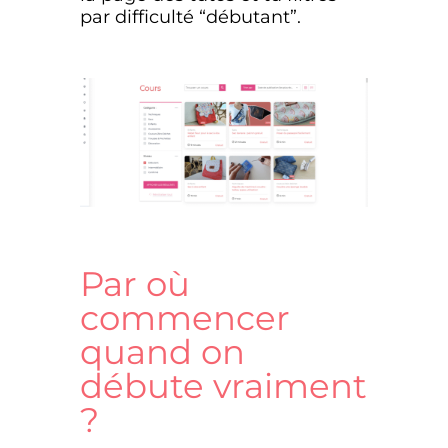
par difficulté “débutant”.
Par où
commencer
quand on
débute vraiment
?